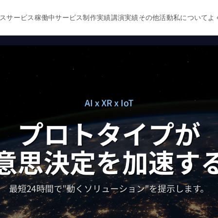
ス
サービス
稼働中サービス
制作実績
講演実績
その他活動
私について
よ